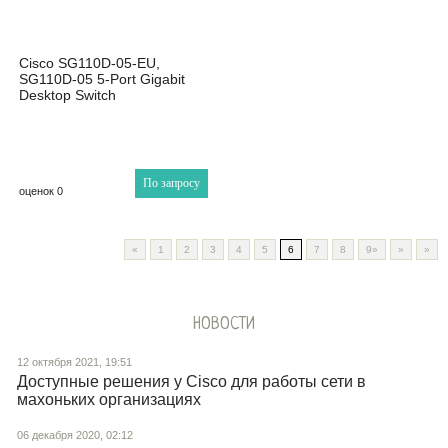
Cisco SG110D-05-EU,
SG110D-05 5-Port Gigabit
Desktop Switch
По запросу
оценок 0
«
1
2
3
4
5
6
7
8
9»
»
»
НОВОСТИ
12 октября 2021, 19:51
Доступные решения у Cisco для работы сети в
махоньких организациях
06 декабря 2020, 02:12