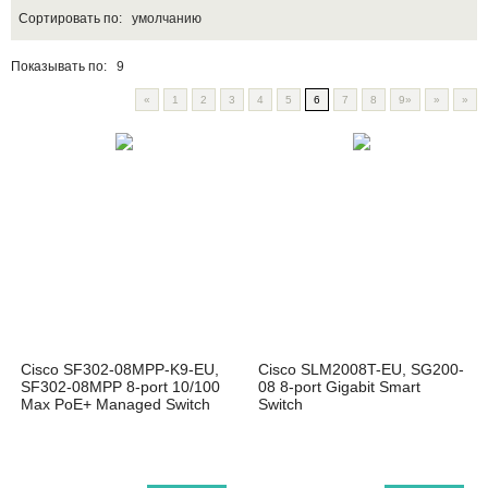
Сортировать по:
умолчанию
Показывать по:
9
«
1
2
3
4
5
6
7
8
9»
»
»
Cisco SF302-08MPP-K9-EU,
Cisco SLM2008T-EU, SG200-
SF302-08MPP 8-port 10/100
08 8-port Gigabit Smart
Max PoE+ Managed Switch
Switch