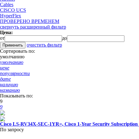
Cables
CISCO UCS
HyperFlex
ПРОВЕРЕНО ВРЕМЕНЕМ
свернуть расширенный фильтр
Цена:
от
до
очистить фильтр
Сортировать по:
умолчанию
умолчанию
цене
популярности
дате
наличию
названию
Показывать по:
9
9
Cisco LS-RV34X-SEC-1YR=, Cisco 1-Year Security Subscriptio
По запросу