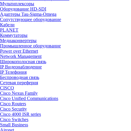
Мультиплексоры
Оборудование HD-SDI
Адаптеры Tau-Sigma-Omega
Сопутствующее оборудование
Кабели
PLANET
Коммутаторы
Медиаконвертеры
Промышленное оборудование
Power over Ethernet
Network Management
Широкополосная связь
IP Видеонаблюдение
IP Телефония
Беспроводная связь
Сетевая переферия
CISCO
Cisco Nexus Family
Cisco Unified Communications
Cisco Routers
Cisco Security
Cisco 4000 ISR series
Cisco Switches
Small Business
Aironet