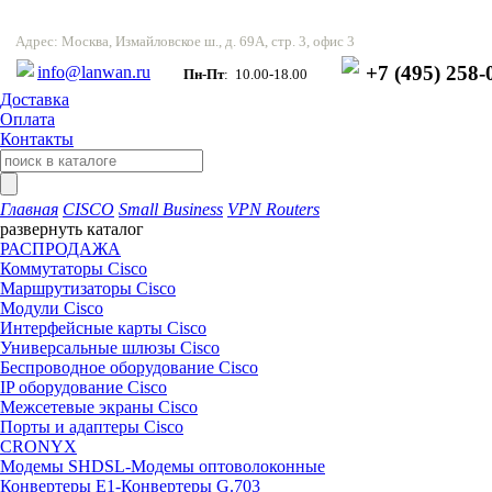
Адрес: Москва, Измайловское ш., д. 69А, стр. 3, офис 3
+7 (495) 258-
info@lanwan.ru
Пн-Пт
: 10.00-18.00
Доставка
Оплата
Контакты
Главная
CISCO
Small Business
VPN Routers
развернуть каталог
РАСПРОДАЖА
Коммутаторы Cisco
Маршрутизаторы Cisco
Модули Cisco
Интерфейсные карты Cisco
Универсальные шлюзы Cisco
Беспроводное оборудование Cisco
IP оборудование Cisco
Межсетевые экраны Cisco
Порты и адаптеры Cisco
CRONYX
Модемы SHDSL-Модемы оптоволоконные
Конвертеры Е1-Конвертеры G.703