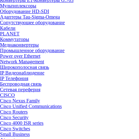
Конвертеры Е1-Конвертеры G.703
Мультиплексоры
Оборудование HD-SDI
Адаптеры Tau-Sigma-Omega
Сопутствующее оборудование
Кабели
PLANET
Коммутаторы
Медиаконвертеры
Промышленное оборудование
Power over Ethernet
Network Management
Широкополосная связь
IP Видеонаблюдение
IP Телефония
Беспроводная связь
Сетевая переферия
CISCO
Cisco Nexus Family
Cisco Unified Communications
Cisco Routers
Cisco Security
Cisco 4000 ISR series
Cisco Switches
Small Business