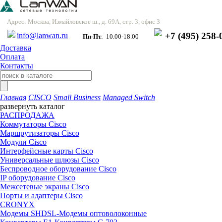
Адрес: Москва, Измайловское ш., д. 69А, стр. 3, офис 3
+7 (495) 258-
info@lanwan.ru
Пн-Пт
: 10.00-18.00
Доставка
Оплата
Контакты
Главная
CISCO
Small Business
Managed Switch
развернуть каталог
РАСПРОДАЖА
Коммутаторы Cisco
Маршрутизаторы Cisco
Модули Cisco
Интерфейсные карты Cisco
Универсальные шлюзы Cisco
Беспроводное оборудование Cisco
IP оборудование Cisco
Межсетевые экраны Cisco
Порты и адаптеры Cisco
CRONYX
Модемы SHDSL-Модемы оптоволоконные