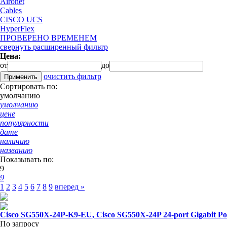
Aironet
Cables
CISCO UCS
HyperFlex
ПРОВЕРЕНО ВРЕМЕНЕМ
свернуть расширенный фильтр
Цена:
от
до
очистить фильтр
Сортировать по:
умолчанию
умолчанию
цене
популярности
дате
наличию
названию
Показывать по:
9
9
1
2
3
4
5
6
7
8
9
вперед
»
Cisco SG550X-24P-K9-EU, Cisco SG550X-24P 24-port Gigabit Po
По запросу