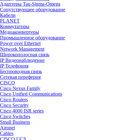
Адаптеры Tau-Sigma-Omega
Сопутствующее оборудование
Кабели
PLANET
Коммутаторы
Медиаконвертеры
Промышленное оборудование
Power over Ethernet
Network Management
Широкополосная связь
IP Видеонаблюдение
IP Телефония
Беспроводная связь
Сетевая переферия
CISCO
Cisco Nexus Family
Cisco Unified Communications
Cisco Routers
Cisco Security
Cisco 4000 ISR series
Cisco Switches
Small Business
Aironet
Cables
CISCO UCS