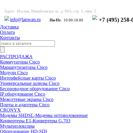
Адрес: Москва, Измайловское ш., д. 69А, стр. 3, офис 3
+7 (495) 258-
info@lanwan.ru
Пн-Пт
: 10.00-18.00
Доставка
Оплата
Контакты
РАСПРОДАЖА
Коммутаторы Cisco
Маршрутизаторы Cisco
Модули Cisco
Интерфейсные карты Cisco
Универсальные шлюзы Cisco
Беспроводное оборудование Cisco
IP оборудование Cisco
Межсетевые экраны Cisco
Порты и адаптеры Cisco
CRONYX
Модемы SHDSL-Модемы оптоволоконные
Конвертеры Е1-Конвертеры G.703
Мультиплексоры
Оборудование HD-SDI