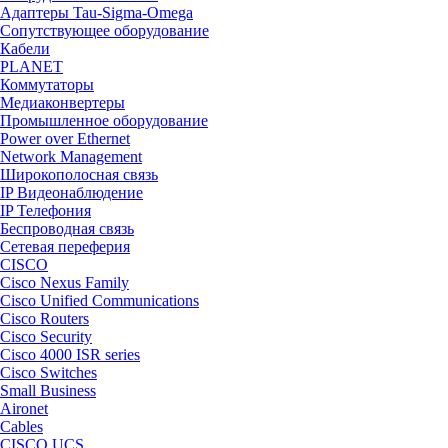
Адаптеры Tau-Sigma-Omega
Сопутствующее оборудование
Кабели
PLANET
Коммутаторы
Медиаконвертеры
Промышленное оборудование
Power over Ethernet
Network Management
Широкополосная связь
IP Видеонаблюдение
IP Телефония
Беспроводная связь
Сетевая переферия
CISCO
Cisco Nexus Family
Cisco Unified Communications
Cisco Routers
Cisco Security
Cisco 4000 ISR series
Cisco Switches
Small Business
Aironet
Cables
CISCO UCS