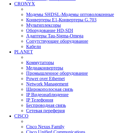
CRONYX
Модемы SHDSL-Модемы оптоволоконные
Конвертеры Е1-Конвертеры G.703
Мультиплексоры
Оборудование HD-SDI
Адаптеры Tau-Sigma-Omega
Сопутствующее оборудование
Кабели
PLANET
Коммутаторы
Медиаконвертеры
Промышленное оборудование
Power over Ethernet
Network Management
Широкополосная связь
IP Видеонаблюдение
IP Телефония
Беспроводная связь
Сетевая переферия
CISCO
Cisco Nexus Family
Cisco Unified Communications