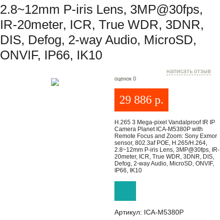
2.8~12mm P-iris Lens, 3MP@30fps,
IR-20meter, ICR, True WDR, 3DNR,
DIS, Defog, 2-way Audio, MicroSD,
ONVIF, IP66, IK10
написать отзыв
оценок 0
29 886
р.
H.265 3 Mega-pixel Vandalproof IR IP
Camera Planet ICA-M5380P with
Remote Focus and Zoom: Sony Exmor
sensor, 802.3af POE, H.265/H.264,
2.8~12mm P-iris Lens, 3MP@30fps, IR-
20meter, ICR, True WDR, 3DNR, DIS,
Defog, 2-way Audio, MicroSD, ONVIF,
IP66, IK10
Артикул:
ICA-M5380P