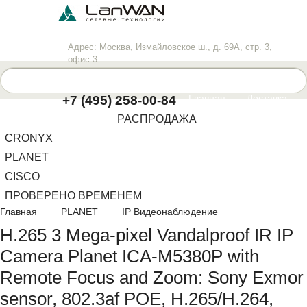
Адрес: Москва, Измайловское ш., д. 69А, стр. 3,
офис 3
info@lanwan.ru
Пн-Пт
: 10.00-18.00
Главная
Доставка
+7 (495) 258-00-84
РАСПРОДАЖА
Оплата
Контакты
CRONYX
PLANET
CISCO
ПРОВЕРЕНО ВРЕМЕНЕМ
Главная
PLANET
IP Видеонаблюдение
H.265 3 Mega-pixel Vandalproof IR IP
Camera Planet ICA-M5380P with
Remote Focus and Zoom: Sony Exmor
sensor, 802.3af POE, H.265/H.264,