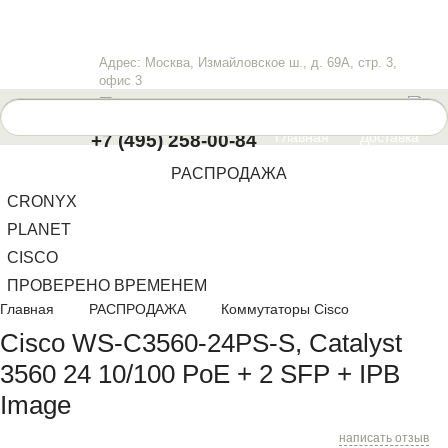
Адрес: Москва, Измайловское ш., д. 69А, стр. 3,
офис 3
info@lanwan.ru
Пн-Пт
: 10.00-18.00
Главная
Доставка
+7 (495) 258-00-84
Оплата
Контакты
РАСПРОДАЖА
CRONYX
PLANET
CISCO
ПРОВЕРЕНО ВРЕМЕНЕМ
Главная
РАСПРОДАЖА
Коммутаторы Cisco
Cisco WS-C3560-24PS-S, Catalyst
3560 24 10/100 PoE + 2 SFP + IPB
Image
написать отзыв