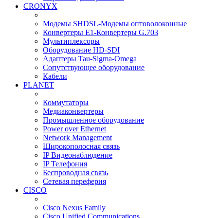
CRONYX
Модемы SHDSL-Модемы оптоволоконные
Конвертеры Е1-Конвертеры G.703
Мультиплексоры
Оборудование HD-SDI
Адаптеры Tau-Sigma-Omega
Сопутствующее оборудование
Кабели
PLANET
Коммутаторы
Медиаконвертеры
Промышленное оборудование
Power over Ethernet
Network Management
Широкополосная связь
IP Видеонаблюдение
IP Телефония
Беспроводная связь
Сетевая переферия
CISCO
Cisco Nexus Family
Cisco Unified Communications