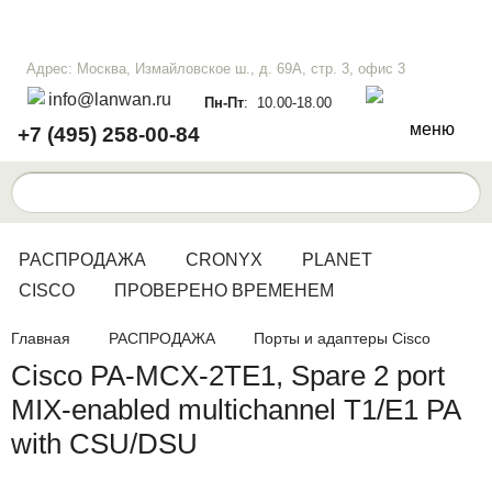
Адрес: Москва, Измайловское ш., д. 69А, стр. 3, офис 3
info@lanwan.ru
Пн-Пт
: 10.00-18.00
меню
+7 (495) 258-00-84
РАСПРОДАЖА
CRONYX
PLANET
CISCO
ПРОВЕРЕНО ВРЕМЕНЕМ
Главная
РАСПРОДАЖА
Порты и адаптеры Cisco
Cisco PA-MCX-2TE1, Spare 2 port
MIX-enabled multichannel T1/E1 PA
with CSU/DSU