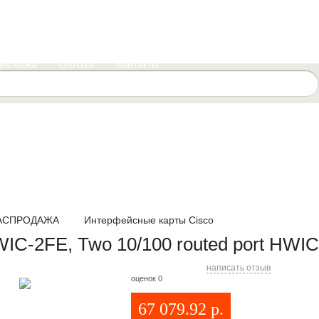
Доставка
Оплата
Контакты
АСПРОДАЖА
Интерфейсные карты Cisco
IC-2FE, Two 10/100 routed port HWIC
написать отзыв
оценок 0
67 079.92
р.