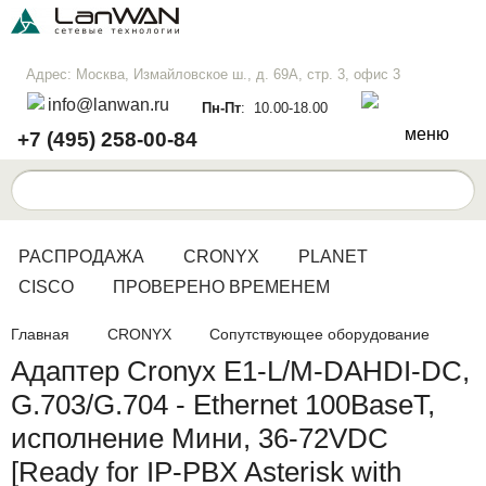
Адрес: Москва, Измайловское ш., д. 69А, стр. 3, офис 3
info@lanwan.ru
Пн-Пт
: 10.00-18.00
меню
+7 (495) 258-00-84
РАСПРОДАЖА
CRONYX
PLANET
CISCO
ПРОВЕРЕНО ВРЕМЕНЕМ
Главная
CRONYX
Сопутствующее оборудование
Адаптер Cronyx E1-L/M-DAHDI-DC,
G.703/G.704 - Ethernet 100BaseT,
исполнение Мини, 36-72VDC
[Ready for IP-PBX Asterisk with