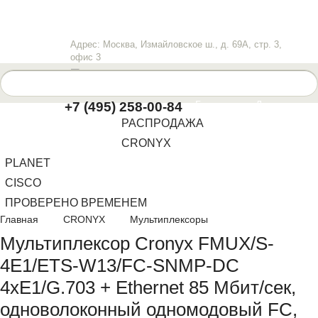
Адрес: Москва, Измайловское ш., д. 69А, стр. 3,
офис 3
info@lanwan.ru
Пн-Пт
: 10.00-18.00
Главная
Доставка
+7 (495) 258-00-84
РАСПРОДАЖА
Оплата
Контакты
CRONYX
PLANET
CISCO
ПРОВЕРЕНО ВРЕМЕНЕМ
Главная
CRONYX
Мультиплексоры
Мультиплексор Cronyx FMUX/S-
4E1/ETS-W13/FC-SNMP-DC
4xE1/G.703 + Ethernet 85 Мбит/сек,
одноволоконный одномодовый FC,