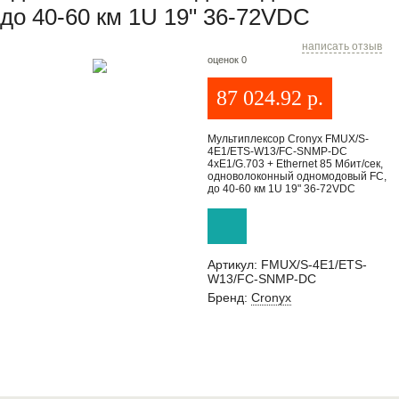
до 40-60 км 1U 19" 36-72VDC
написать отзыв
оценок 0
87 024.92
р.
Мультиплексор Cronyx FMUX/S-
4E1/ETS-W13/FC-SNMP-DC
4xE1/G.703 + Ethernet 85 Мбит/сек,
одноволоконный одномодовый FC,
до 40-60 км 1U 19" 36-72VDC
Артикул:
FMUX/S-4E1/ETS-
W13/FC-SNMP-DC
Бренд:
Cronyx