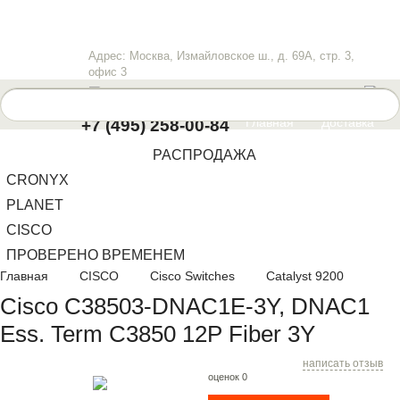
Адрес: Москва, Измайловское ш., д. 69А, стр. 3,
офис 3
info@lanwan.ru
Пн-Пт
: 10.00-18.00
Главная
Доставка
+7 (495) 258-00-84
Оплата
Контакты
РАСПРОДАЖА
CRONYX
PLANET
CISCO
ПРОВЕРЕНО ВРЕМЕНЕМ
Главная
CISCO
Cisco Switches
Catalyst 9200
Cisco C38503-DNAC1E-3Y, DNAC1
Ess. Term C3850 12P Fiber 3Y
написать отзыв
оценок 0