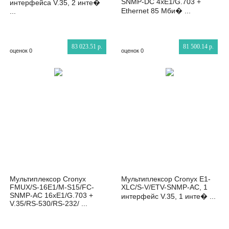
SNMP-DC 4xE1/G.703 +
интерфейса V.35, 2 инте�
Ethernet 85 Мби� ...
...
83 023.51 р.
81 500.14 р.
оценок 0
оценок 0
Мультиплексор Cronyx
Мультиплексор Cronyx E1-
FMUX/S-16E1/M-S15/FC-
XLC/S-V/ETV-SNMP-AC, 1
SNMP-AC 16xE1/G.703 +
интерфейс V.35, 1 инте� ...
V.35/RS-530/RS-232/ ...