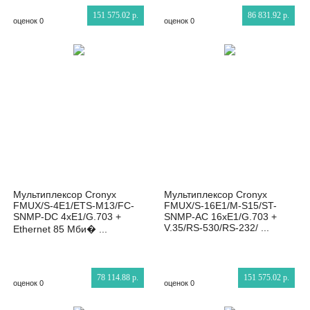
151 575.02 р.
86 831.92 р.
оценок 0
оценок 0
Мультиплексор Cronyx
Мультиплексор Cronyx
FMUX/S-4E1/ETS-M13/FC-
FMUX/S-16E1/M-S15/ST-
SNMP-DC 4xE1/G.703 +
SNMP-AC 16xE1/G.703 +
V.35/RS-530/RS-232/ ...
Ethernet 85 Мби� ...
78 114.88 р.
151 575.02 р.
оценок 0
оценок 0