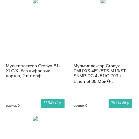
Мультиплексор Cronyx E1-
Мультиплексор Cronyx
XLC/K, без цифровых
FMUX/S-4E1/ETS-M13/ST-
портов, 2 интерф ...
SNMP-DC 4xE1/G.703 +
Ethernet 85 Мби� ...
57 549.42 р.
78 114.88 р.
оценок 0
оценок 0