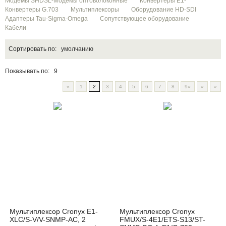
Модемы SHDSL-Модемы оптоволоконные
Конвертеры Е1-
Конвертеры G.703
Мультиплексоры
Оборудование HD-SDI
Адаптеры Tau-Sigma-Omega
Сопутствующее оборудование
Кабели
Сортировать по:
умолчанию
Показывать по:
9
«
1
2
3
4
5
6
7
8
9»
»
»
Мультиплексор Cronyx E1-
Мультиплексор Cronyx
XLC/S-V/V-SNMP-AC, 2
FMUX/S-4E1/ETS-S13/ST-