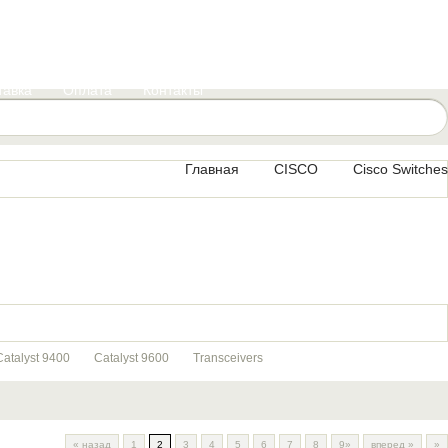
тавка
Оплата
Контакты
Главная
CISCO
Cisco Switches
Catalyst 9400
Catalyst 9600
Transceivers
«
назад
1
2
3
4
5
6
7
8
9»
вперед
»
»