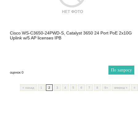
Cisco WS-C3650-24PWD-S, Catalyst 3650 24 Port PoE 2x10G
Uplink w/5 AP licenses IPB
По запросу
оценок 0
«
назад
1
2
3
4
5
6
7
8
9»
вперед
»
»