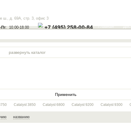
 ш., д. 69А, стр. 3, офис 3
Главная
Дос
+7 (495) 258-00-84
-Пт
: 10.00-18.00
развернуть каталог
3750
Catalyst 3850
Catalyst 6800
Catalyst 9200
Catalyst 9300
ичию
названию