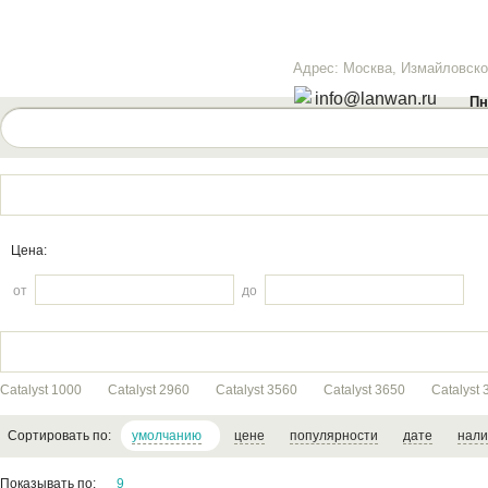
Адрес: Москва, Измайловское
info@lanwan.ru
Пн
Цена:
от
до
Catalyst 1000
Catalyst 2960
Catalyst 3560
Catalyst 3650
Catalyst 
Сортировать по:
умолчанию
цене
популярности
дате
нал
Показывать по:
9