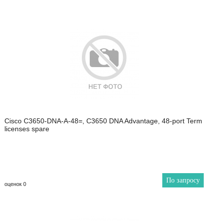
Cisco C3650-DNA-A-48=, C3650 DNA Advantage, 48-port Term
licenses spare
По запросу
оценок 0