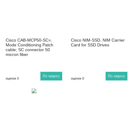
Cisco CAB-MCP50-SC=,
Cisco NIM-SSD, NIM Carrier
Mode Conditioning Patch
Card for SSD Drives
cable; SC connector 50
micron fiber
По запросу
По запросу
оценок 0
оценок 0