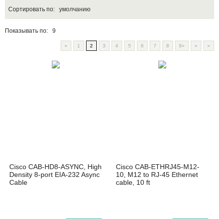
Сортировать по:
умолчанию
Показывать по:
9
«
1
2
3
4
5
6
7
8
9»
»
»
Cisco CAB-HD8-ASYNC, High
Cisco CAB-ETHRJ45-M12-
Density 8-port EIA-232 Async
10, M12 to RJ-45 Ethernet
Cable
cable, 10 ft