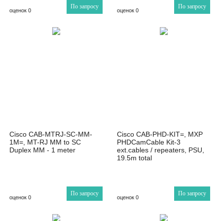
По запросу
По запросу
оценок 0
оценок 0
Cisco CAB-MTRJ-SC-MM-
Cisco CAB-PHD-KIT=, MXP
1M=, MT-RJ MM to SC
PHDCamCable Kit-3
Duplex MM - 1 meter
ext.cables / repeaters, PSU,
19.5m total
По запросу
По запросу
оценок 0
оценок 0