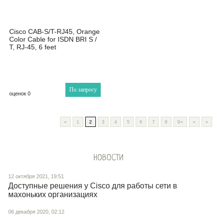
Cisco CAB-S/T-RJ45, Orange
Color Cable for ISDN BRI S /
T, RJ-45, 6 feet
По запросу
оценок 0
«
1
2
3
4
5
6
7
8
9»
»
»
НОВОСТИ
12 октября 2021, 19:51
Доступные решения у Cisco для работы сети в
махоньких организациях
06 декабря 2020, 02:12